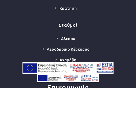
Κράτηση
Σταθμοί
Αλεπού
Αεροδρόμιο Κέρκυρας
Αχαράβη
Λίμανι Κέρκυρας
Επικοινωνία
Τηλέφωνο:
+30 26610 32222
E-mail:
info@sunspotscars.com
Διεύθυνση:
Αεροδρόμιο Κέρκυρας